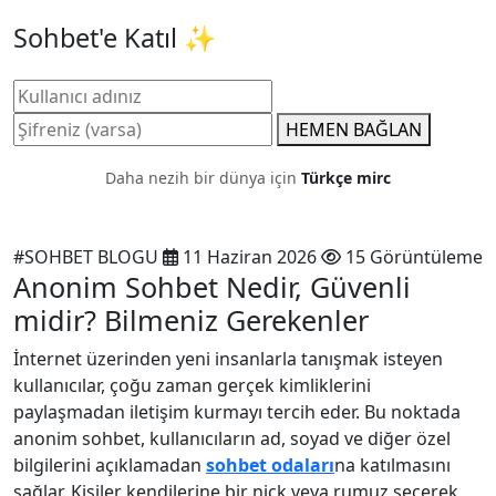
Sohbet'e Katıl ✨
HEMEN BAĞLAN
Daha nezih bir dünya için
Türkçe mirc
#SOHBET BLOGU
11 Haziran 2026
15 Görüntüleme
Anonim Sohbet Nedir, Güvenli
midir? Bilmeniz Gerekenler
İnternet üzerinden yeni insanlarla tanışmak isteyen
kullanıcılar, çoğu zaman gerçek kimliklerini
paylaşmadan iletişim kurmayı tercih eder. Bu noktada
anonim sohbet, kullanıcıların ad, soyad ve diğer özel
bilgilerini açıklamadan
sohbet odaları
na katılmasını
sağlar. Kişiler kendilerine bir nick veya rumuz seçerek