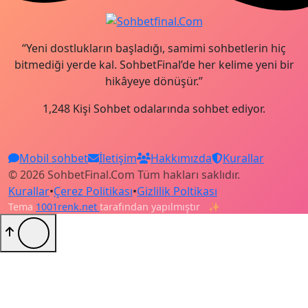
“Yeni dostlukların başladığı, samimi sohbetlerin hiç
bitmediği yerde kal. SohbetFinal’de her kelime yeni bir
hikâyeye dönüşür.”
1,248 Kişi Sohbet odalarında sohbet ediyor.
Mobil sohbet
İletişim
Hakkımızda
Kurallar
© 2026 SohbetFinal.Com Tüm hakları saklıdır.
Kurallar
•
Çerez Politikası
•
Gizlilik Poltikası
Tema
1001renk.net
tarafından yapılmıştır
✨