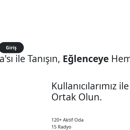
Giriş
'sı ile Tanışın,
Eğlenceye
Heme
Kullanıcılarımız il
Ortak Olun.
120+
Aktif Oda
15
Radyo