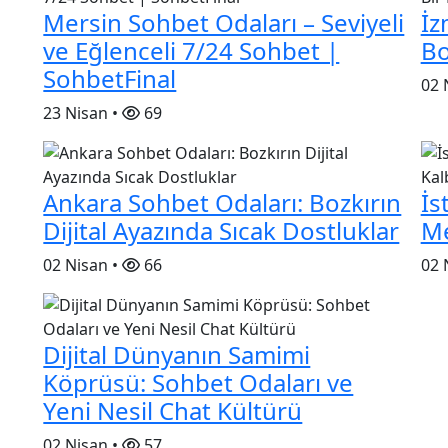
Mersin Sohbet Odaları – Seviyeli
İz
ve Eğlenceli 7/24 Sohbet |
Bo
SohbetFinal
02 
23 Nisan •
69
Ankara Sohbet Odaları: Bozkırın
İs
Dijital Ayazında Sıcak Dostluklar
Me
02 Nisan •
66
02 
Dijital Dünyanın Samimi
Köprüsü: Sohbet Odaları ve
Yeni Nesil Chat Kültürü
02 Nisan •
57