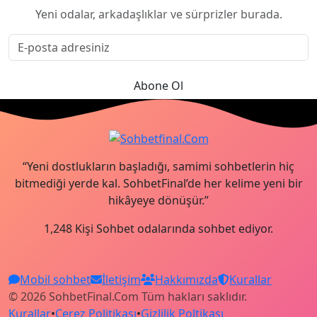
Yeni odalar, arkadaşlıklar ve sürprizler burada.
Abone Ol
“Yeni dostlukların başladığı, samimi sohbetlerin hiç
bitmediği yerde kal. SohbetFinal’de her kelime yeni bir
hikâyeye dönüşür.”
1,248 Kişi Sohbet odalarında sohbet ediyor.
Mobil sohbet
İletişim
Hakkımızda
Kurallar
© 2026 SohbetFinal.Com Tüm hakları saklıdır.
Kurallar
•
Çerez Politikası
•
Gizlilik Poltikası