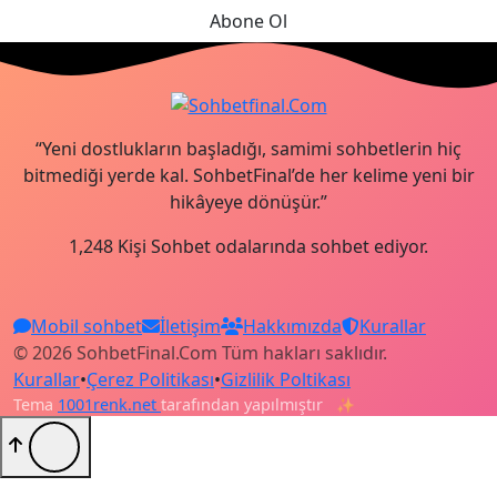
Abone Ol
“Yeni dostlukların başladığı, samimi sohbetlerin hiç
bitmediği yerde kal. SohbetFinal’de her kelime yeni bir
hikâyeye dönüşür.”
1,248 Kişi Sohbet odalarında sohbet ediyor.
Mobil sohbet
İletişim
Hakkımızda
Kurallar
© 2026 SohbetFinal.Com Tüm hakları saklıdır.
Kurallar
•
Çerez Politikası
•
Gizlilik Poltikası
Tema
1001renk.net
tarafından yapılmıştır
✨